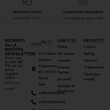
Spedizioni Veloci
Campioncino Monodose
con Bartolini e DHL
In omaggio per ogni ordine
LINK UTILI
PRODOTTI
ISCRIVITI
by
ALLA
Home
Colore
NOSTRA
Via Padre
Chi siamo
Styling
NEWSLETTER
Ricevi uno
Antonio
Contatti
Tecnico
sconto del
5% sul tuo
Casamassa,
Diventa
Trattamento
primo
87, 00119
Partner
acquisto
Tipologia
online
Roma -
Account
capelli
Indirizzo
Italy
Schede di
email
*
Sicurezza
+39065652045
+39065652046