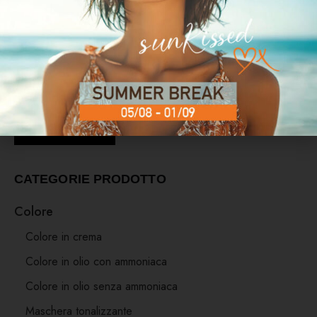
FILTRA PER PREZZO
Prezzo:
10 €
—
30 €
FILTRA
CATEGORIE PRODOTTO
Colore
Colore in crema
Colore in olio con ammoniaca
Colore in olio senza ammoniaca
Maschera tonalizzante