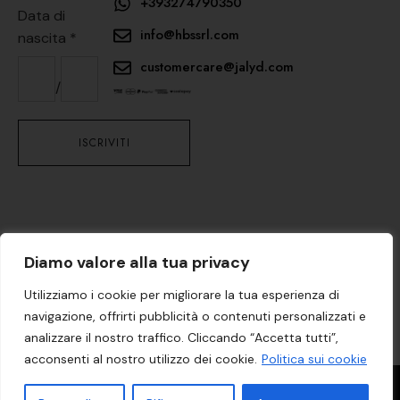
+393274790350
Data di
info@hbssrl.com
nascita
*
customercare@jalyd.com
/
Seguici su
Diamo valore alla tua privacy
Utilizziamo i cookie per migliorare la tua esperienza di
English
(
Inglese
)
Italiano
navigazione, offrirti pubblicità o contenuti personalizzati e
analizzare il nostro traffico. Cliccando “Accetta tutti”,
PRIVACY E COOKIE
CONDIZIONI DI VENDITA
acconsenti al nostro utilizzo dei cookie.
Politica sui cookie
VIA PADRE ANTONIO CASAMASSA, 87, 00119 ROMA, ITALY
01032541003